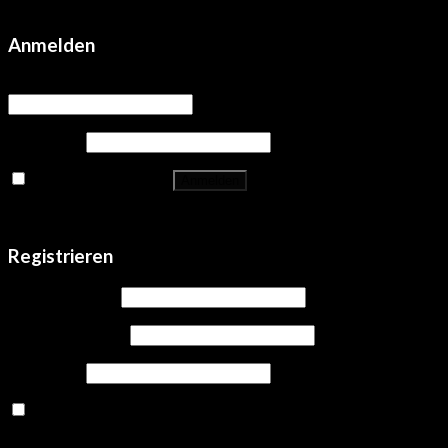
Anmelden
Benutzername oder E-Mail-Adresse
*
Passwort
*
Angemeldet bleiben
Anmelden
Passwort vergessen?
Registrieren
Benutzername
*
E-Mail-Adresse
*
Passwort
*
Ja, ich möchte ein Kundenkonto eröffnen und akzeptiere die
Datenschutzerklärung
.
*